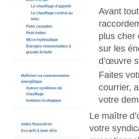
Le chauffage d'appoint
Avant tout
Le chauffage central au
bois.
raccordem
Puits canadien
plus cher 
Petit éolien
Micro-hydraulique
sur les én
Énergies renouvelables à
grande échelle
d’œuvre s
Faites vot
Maîtriser sa consommation
énergétique
courrier,
Autres systèmes de
chauffage
votre dem
Isolation écologique
Le maître d’
Aides financières
votre syndica
Eco-prêt à taux zéro