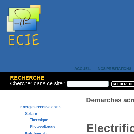
ACCUEIL
NOS PRESTATIONS
RECHERCHE
Chercher dans ce site :
Démarches admi
Énergies renouvelables
Solaire
Thermique
Electrifi
Photovoltaïque
Bois énergie