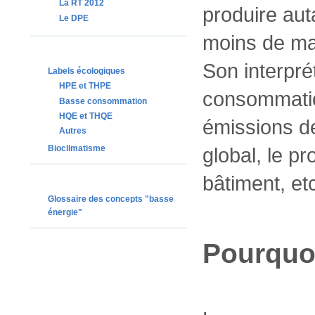
La RT 2012
produire auta
Le DPE
moins de mat
Son interprét
Labels écologiques
HPE et THPE
consommation
Basse consommation
HQE et THQE
émissions de
Autres
Bioclimatisme
global, le p
bâtiment, etc
Glossaire des concepts "basse
énergie"
Pourquoi