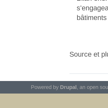
s'engagean
bâtiments
Source et pl
Powered by
Drupal
, an open so