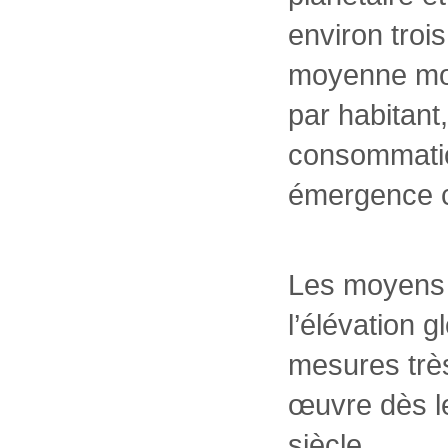
environ trois
moyenne mon
par habitant
consommatio
émergence c
Les moyens t
l’élévation 
mesures très
œuvre dès l
siècle.