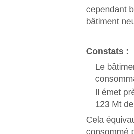
cependant be
bâtiment neu
Constats
:
Le bâtime
consommat
Il émet p
123 Mt de
Cela équivau
consommé pa