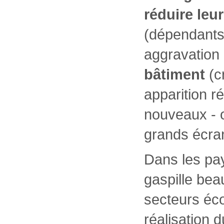
réduire leu
(dépendants 
aggravation 
bâtiment
(c
apparition r
nouveaux - o
grands écrans
Dans les pay
gaspille bea
secteurs éco
réalisation d