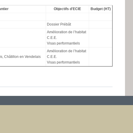
antier
Objectifs d'ECIE
Budget (HT)
Dossier Prébât
Amélioration de l’habitat
C.E.E.
Visas performantiels
Amélioration de l’habitat
ois, Châtillon en Vendelais
C.E.E.
Visas performantiels