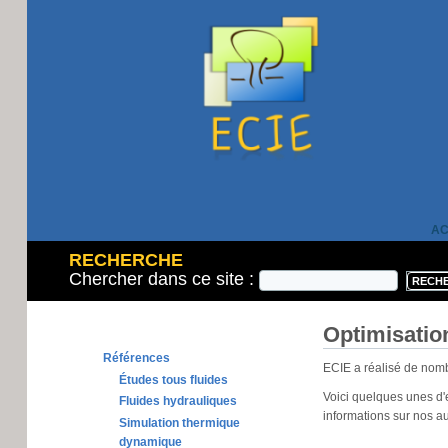
AC
RECHERCHE
Chercher dans ce site :
Optimisatio
Références
ECIE a réalisé de nom
Études tous fluides
Voici quelques unes d'
Fluides hydrauliques
informations sur nos au
Simulation thermique
dynamique