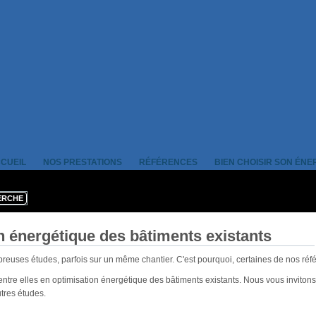
CUEIL
NOS PRESTATIONS
RÉFÉRENCES
BIEN CHOISIR SON ÉNE
n énergétique des bâtiments existants
breuses études, parfois
sur un même chantier. C'est pourquoi, certaines de nos réf
entre elles en optimisation énergétique des bâtiments existants. Nous vous invito
tres études.