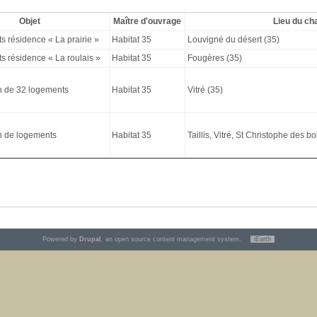
Objet
Maître d'ouvrage
Lieu du ch
s résidence « La prairie »
Habitat 35
Louvigné du désert (35)
s résidence « La roulais »
Habitat 35
Fougères (35)
n de 32 logements
Habitat 35
Vitré (35)
n de logements
Habitat 35
Taillis, Vitré, St Christophe des b
Powered by
Drupal
, an open source content management system.
iEarth