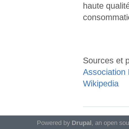
haute qualit
consommati
Sources et pl
Associatio
Wikipedia
Powered by
Drupal
, an open so