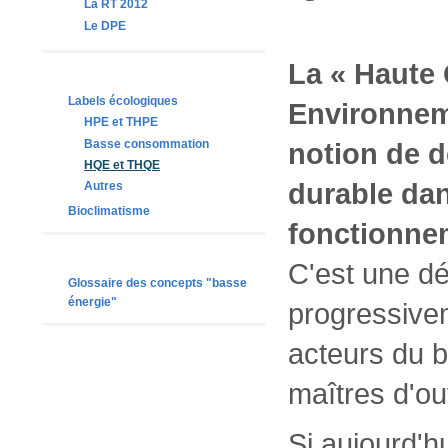
La RT 2012
Le DPE
La « Haute 
Labels écologiques
Environneme
HPE et THPE
Basse consommation
notion de 
HQE et THQE
durable dan
Autres
Bioclimatisme
fonctionne
C'est une dé
Glossaire des concepts "basse
énergie"
progressivem
acteurs du b
maîtres d'o
Si aujourd'