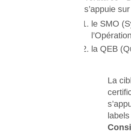
s’appuie sur
le SMO (S
l’Opératio
la QEB (Qu
La cib
certi
s’appu
label
Consi