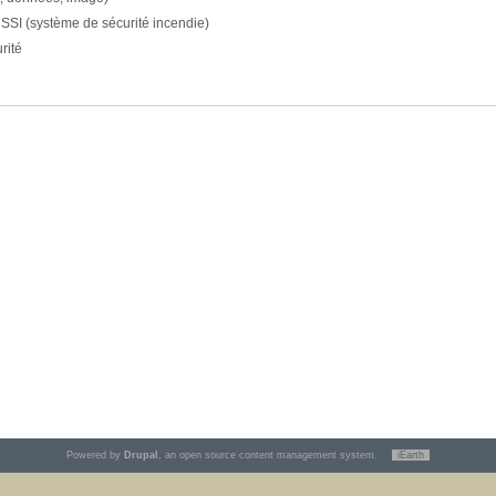
 SSI (système de sécurité incendie)
rité
Powered by
Drupal
, an open source content management system.
iEarth