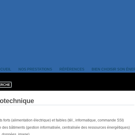
CUEIL
NOS PRESTATIONS
RÉFÉRENCES
BIEN CHOISIR SON ÉNE
rotechnique
ts forts (alimentation électrique) et faibles (tél., informatique, commande SSI)
 des bâtiments (gestion informatisée, centralisée des ressources énergétiques)
, données, image)