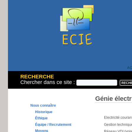
AC
RECHERCHE
Chercher dans ce site :
Génie élect
Nous connaître
Historique
Electricité couran
Éthique
Équipe / Recrutement
Gestion technique
Moyens
Réseau VDI (voix