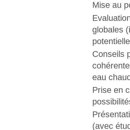
Mise au po
Evaluatio
globales (
potentielle
Conseils 
cohérentes
eau chaude
Prise en 
possibilit
Présentati
(avec étud