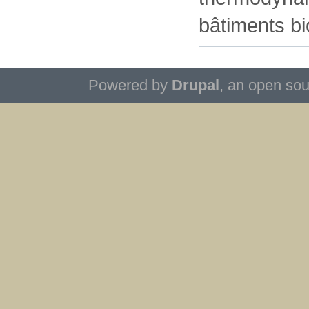
bâtiments bi
Powered by
Drupal
, an open so