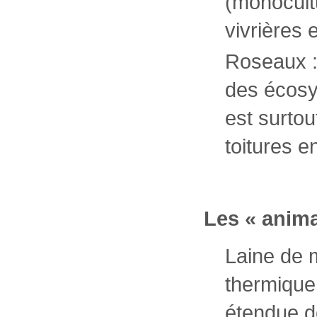
(monocult
vivrières 
Roseaux : 
des écosy
est surtou
toitures 
Les « anima
Laine de m
thermique
étendue d