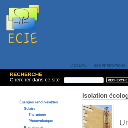
ACCUEIL
NOS PRESTATIONS
RECHERCHE
Chercher dans ce site :
Isolation écolo
Énergies renouvelables
Solaire
Thermique
Un
Photovoltaïque
Bois énergie