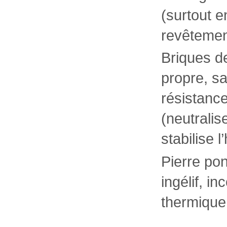
(surtout e
revêtemen
Briques de
propre, sa
résistanc
(neutralis
stabilise l
Pierre pon
ingélif, i
thermique