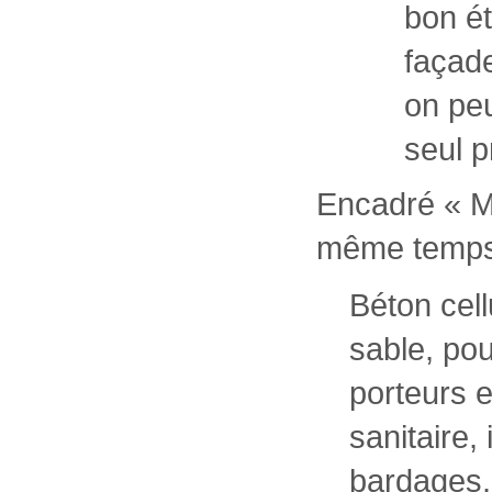
bon ét
façade
on peu
seul p
Encadré « Mo
même temps
Béton cell
sable, po
porteurs e
sanitaire,
bardages.