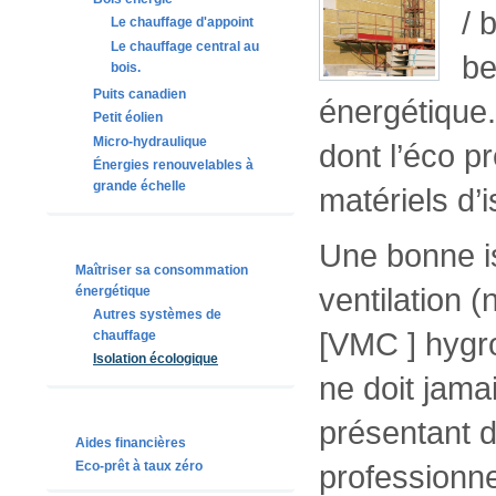
/ 
Le chauffage d'appoint
Le chauffage central au
be
bois.
Puits canadien
énergétique.
Petit éolien
Micro-hydraulique
dont l’éco pr
Énergies renouvelables à
grande échelle
matériels d’i
Une bonne i
Maîtriser sa consommation
ventilation 
énergétique
Autres systèmes de
[VMC ] hygro
chauffage
Isolation écologique
ne doit jama
présentant d
Aides financières
professionnel
Eco-prêt à taux zéro