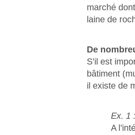
marché dont
laine de roc
De nombreus
S’il est impo
bâtiment (mu
il existe de m
Ex. 1 
A l’in