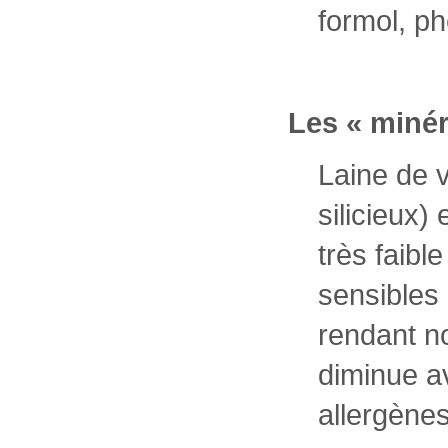
formol, ph
Les « minér
Laine de v
silicieux)
très faibl
sensibles 
rendant no
diminue av
allergène