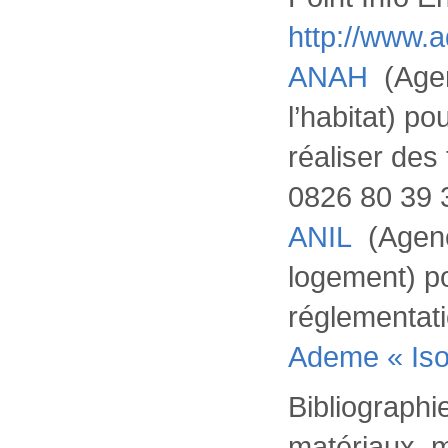
http://www.a
ANAH
(Agen
l’habitat) p
réaliser des 
0826 80 39 3
ANIL
(Agenc
logement) po
réglementati
Ademe « Iso
Bibliographie
matériaux, 