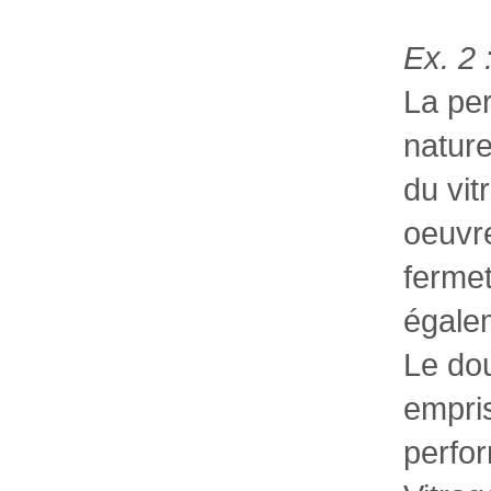
Ex. 2 
La pe
natur
du vit
oeuvre
fermet
égale
Le dou
empris
perfor