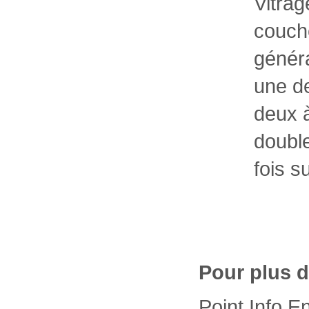
Vitrag
couch
génér
une de
deux à
double
fois s
Pour plus 
Point Info E