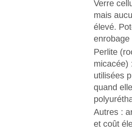
Verre cell
mais aucun
élevé. Pot
enrobage 
Perlite (r
micacée) :
utilisées 
quand elle
polyuréth
Autres : 
et coût é