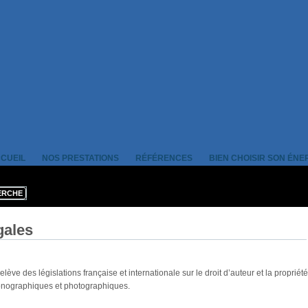
CUEIL
NOS PRESTATIONS
RÉFÉRENCES
BIEN CHOISIR SON ÉNE
gales
lève des législations française et internationale sur le droit d’auteur et la propriét
onographiques et photographiques.