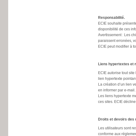
Responsabilité.
ECIE souhaite présente
disponibilité de ces in
Avertissement : Les ch
paraissent erronées, 
ECIE peut modifier à t
Liens hypertextes et 
ECIE autorise tout site 
lien hypertexte pointan
La création d’un lien 
en informer par e-mail.
Les liens hypertexte me
ces sites. ECIE décline
Droits et devoirs des u
Les utilisateurs sont re
conforme aux réglement