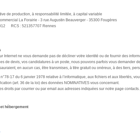
e de production, à responsabilité limitée, à capital variable
Commercial La Forairie - 3 rue Augustin Beauverger - 35300 Fougères
0012 RCS : 521357707 Rennes
s
 sur Internet ne vous demande pas de décliner votre identité ou de fournir des inf
s de devis, vos candidatures à un poste, nous pouvons parfois vous demander des 
sauraient, en aucun cas, être transmises, à titre gratuit ou onéreux, à des tiers, p
 n°78-17 du 6 janvier 1978 relative à l’informatique, aux fichiers et aux libertés, vous
ctification (art. 36 de la loi) des données NOMINATIVES vous concernant.
s droits par courrier ou par email aux adresses indiquées sur notre page contacts.
e et hébergement
A