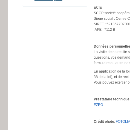
ECIE
SCOP société coopérativ
Siège social : Centre 
SIRET : 5213577070
APE : 7112 B
Données personnelle
La visite de notre site
questions, vos demande
formulaire ou autre ne 
En application de la loi
38 de la loi), et de re
Vous pouvez exercer ce
Prestataire techniqu
EZEO
Crédit photo
:
FOTOLI