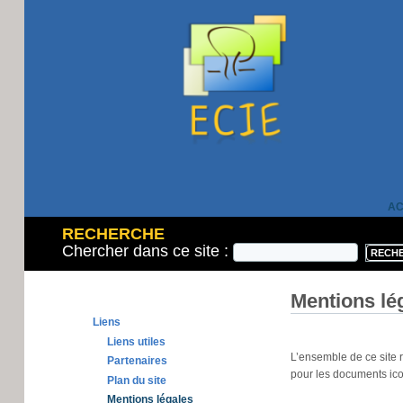
AC
RECHERCHE
Chercher dans ce site :
Mentions lé
Liens
Liens utiles
L’ensemble de ce site re
Partenaires
pour les documents ic
Plan du site
Mentions légales