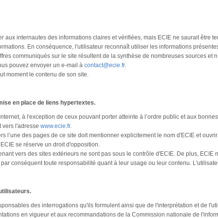
r aux internautes des informations claires et vérifiées, mais ECIE ne saurait être
formations. En conséquence, l'utilisateur reconnaît utiliser les informations présente
iffres communiqués sur le site résultent de la synthèse de nombreuses sources et 
vous pouvez envoyer un e-mail à
contact@ecie.fr
.
out moment le contenu de son site.
mise en place de liens hypertextes.
Internet, à l'exception de ceux pouvant porter atteinte à l’ordre public et aux bonne
t vers l'adresse
www.ecie.fr
.
vers l’une des pages de ce site doit mentionner explicitement le nom d'ECIE et ouv
 ECIE se réserve un droit d'opposition.
nant vers des sites extérieurs ne sont pas sous le contrôle d'ECIE. De plus, ECIE ne 
 par conséquent toute responsabilité quant à leur usage ou leur contenu. L'utilisateu
tilisateurs.
sponsables des interrogations qu'ils formulent ainsi que de l'interprétation et de l'util
ations en vigueur et aux recommandations de la Commission nationale de l'informat