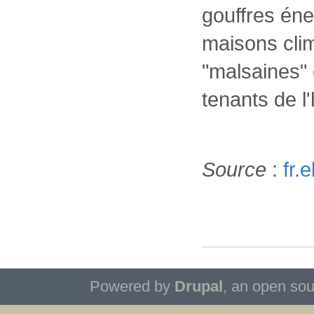
gouffres éne
maisons cli
"malsaines"
tenants de l'
Source
:
fr.
Powered by
Drupal
, an open so