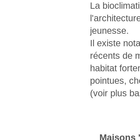
La bioclimat
l'architectu
jeunesse.
Il existe no
récents de m
habitat for
pointues, che
(voir plus ba
Maisons 