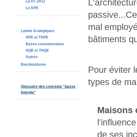
L'architectu
La RT 2012
Le DPE
passive...C
mal employés
Labels écologiques
bâtiments qu
HPE et THPE
Basse consommation
HQE et THQE
Autres
Bioclimatisme
Pour éviter 
types de mai
Glossaire des concepts "basse
énergie"
Maisons 
l'influenc
de ses inc