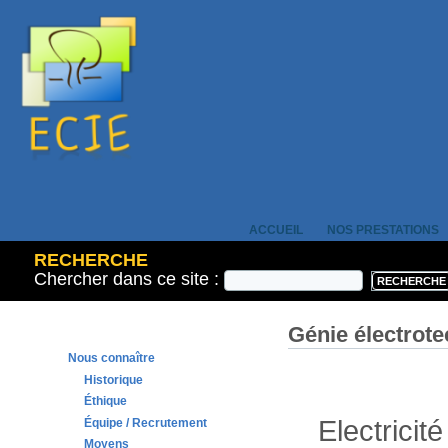
ACCUEIL
NOS PRESTATIONS
RECHERCHE
Chercher dans ce site :
Génie électrot
Nous connaître
Historique
Éthique
Electricit
Équipe / Recrutement
Moyens