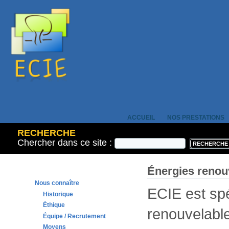
ACCUEIL
NOS PRESTATIONS
RECHERCHE
Chercher dans ce site :
Énergies renou
Nous connaître
ECIE est spé
Historique
Éthique
renouvelabl
Équipe / Recrutement
Moyens