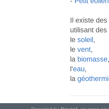
-
Petit éolien
Il existe de
utilisant de
le
soleil
,
le
vent
,
la
biomasse
l'
eau
,
la
géothermi